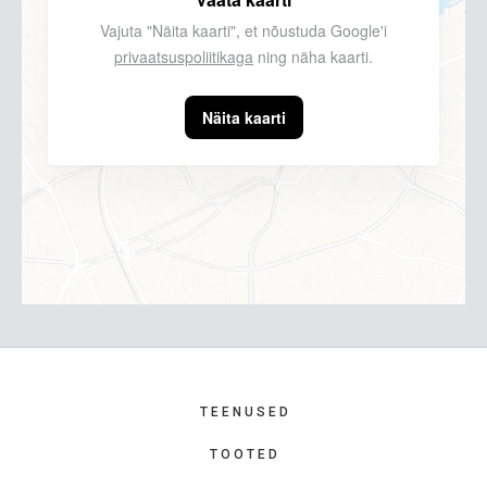
Vajuta "Näita kaarti", et nõustuda Google'i
privaatsuspoliitikaga
ning näha kaarti.
Näita kaarti
TEENUSED
TOOTED