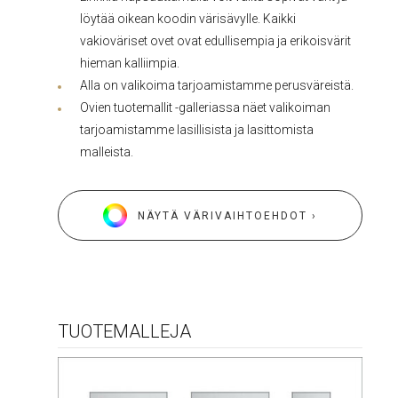
löytää oikean koodin värisävylle. Kaikki
vakioväriset ovet ovat edullisempia ja erikoisvärit
hieman kalliimpia.
Alla on valikoima tarjoamistamme perusväreistä.
Ovien tuotemallit -galleriassa näet valikoiman
tarjoamistamme lasillisista ja lasittomista
malleista.
NÄYTÄ VÄRIVAIHTOEHDOT ›
TUOTEMALLEJA