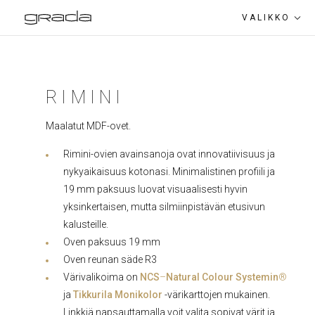
VALIKKO
PALVELUT
RIMINI
TUOTEET
Maalatut MDF-ovet.
IHMISET
KEITTIÖKALUSTEIDEN OVET
Rimini-ovien avainsanoja ovat innovatiivisuus ja
INFO
nykyaikaisuus kotonasi. Minimalistinen profiili ja
19 mm paksuus luovat visuaalisesti hyvin
YHTEYSTIEDOT
yksinkertaisen, mutta silmiinpistävän etusivun
ERIKOISMAALATUT MDF- JA -
kalusteille.
PÄÄLLYSTETYT OVET
EST
RUS
ENG
Oven paksuus 19 mm
Oven reunan säde R3
Värivalikoima on
NCS
–
Natural Colour Systemin
®
ja
Tikkurila Monikolor
-värikarttojen mukainen.
KYLPYHUONEKALUSTEET
Linkkiä napsauttamalla voit valita sopivat värit ja